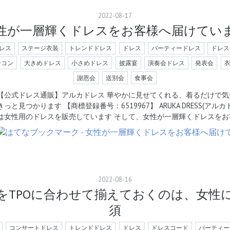
2022
-
08
-
17
性が一層輝くドレスをお客様へ届けてい
レス
ステージ衣装
トレンドドレス
ドレス
パーティードレス
ドレス
合コン
大きめドレス
小さめドレス
披露宴
演奏会ドレス
発表会
謝恩会
送別会
食事会
【公式ドレス通販】アルカドレス 華やかに見せてくれる、着るだけで気
きっと見つかります 【商標登録番号：6519967】 ARUKA DRESS(ア
は女性用のドレスを販売しています そして、女性が一層輝くドレスをお
2022
-
08
-
16
をTPOに合わせて揃えておくのは、女性
須
コンサートドレス
トレンドドレス
ドレス
ドレスコード
パーティー