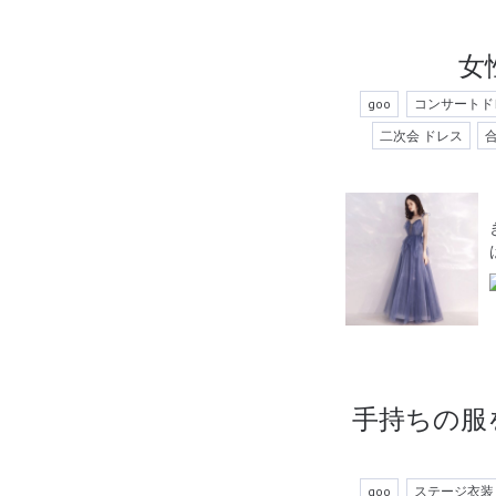
女
goo
コンサートド
二次会 ドレス
手持ちの服
goo
ステージ衣装