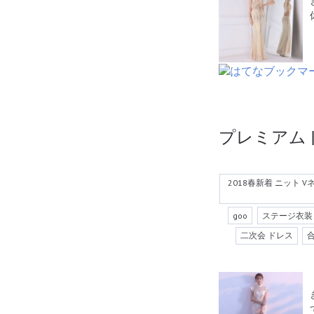
プレミアム
2018春新着 ニット 
goo
ステージ衣装
二次会 ドレス