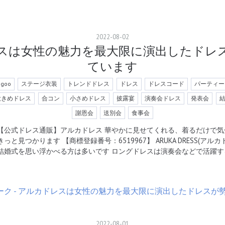
2022
-
08
-
02
スは女性の魅力を最大限に演出したドレ
ています
goo
ステージ衣装
トレンドドレス
ドレス
ドレスコード
パーティー
大きめドレス
合コン
小さめドレス
披露宴
演奏会ドレス
発表会
謝恩会
送別会
食事会
【公式ドレス通販】アルカドレス 華やかに見せてくれる、着るだけで気
きっと見つかります 【商標登録番号：6519967】 ARUKA DRESS(ア
結婚式を思い浮かべる方は多いです ロングドレスは演奏会などで活躍す
2022
-
08
-
01