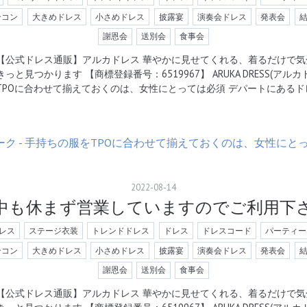
合コン
大きめドレス
小さめドレス
披露宴
演奏会ドレス
発表会
謝恩会
送別会
食事会
【公式ドレス通販】アルカドレス 華やかに見せてくれる、着るだけで気
きっと見つかります 【商標登録番号：6519967】 ARUKA DRESS(ア
TPOに合わせて揃えておくのは、女性にとっては必須 デパートにあるド
2022
-
08
-
14
中も休まず営業していますのでご利用下
レス
ステージ衣装
トレンドドレス
ドレス
ドレスコード
パーティー
合コン
大きめドレス
小さめドレス
披露宴
演奏会ドレス
発表会
謝恩会
送別会
食事会
【公式ドレス通販】アルカドレス 華やかに見せてくれる、着るだけで気