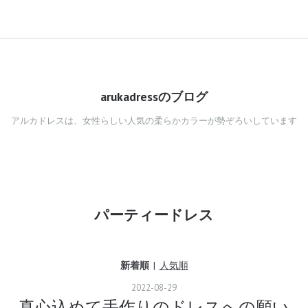
arukadressのブログ
アルカドレスは、女性らしい人気の柔らかカラーが勢ぞろいしています
パーティードレス
新着順
人気順
2022
-
08
-
29
真心込めて手作りのドレスへの願い