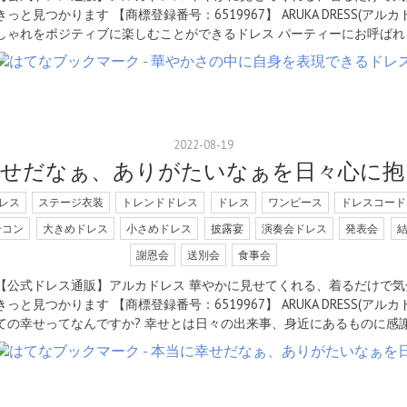
きっと見つかります 【商標登録番号：6519967】 ARUKA DRESS(ア
しゃれをポジティブに楽しむことができるドレス パーティーにお呼ばれ
2022
-
08
-
19
幸せだなぁ、ありがたいなぁを日々心に抱
レス
ステージ衣装
トレンドドレス
ドレス
ワンピース
ドレスコード
合コン
大きめドレス
小さめドレス
披露宴
演奏会ドレス
発表会
謝恩会
送別会
食事会
【公式ドレス通販】アルカドレス 華やかに見せてくれる、着るだけで気
きっと見つかります 【商標登録番号：6519967】 ARUKA DRESS(ア
ての幸せってなんですか? 幸せとは日々の出来事、身近にあるものに感