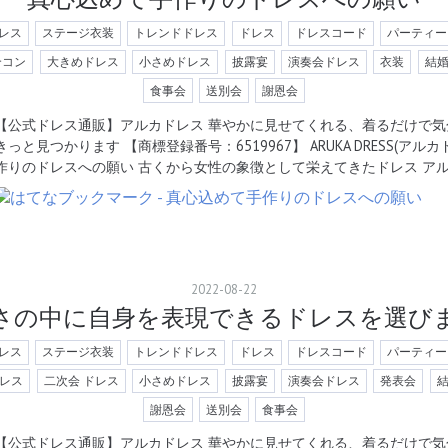
レス
ステージ衣装
トレンドドレス
ドレス
ドレスコード
パーティー
合コン
大きめドレス
小さめドレス
披露宴
演奏会ドレス
衣装
結
食事会
送別会
謝恩会
【公式ドレス通販】アルカドレス 華やかに見せてくれる、着るだけで気
きっと見つかります 【商標登録番号：6519967】 ARUKA DRESS(ア
作りのドレスへの願い 古くから女性の象徴として栄えてきたドレス ア
2022
-
08
-
22
さの中に自身を表現できるドレスを選び
レス
ステージ衣装
トレンドドレス
ドレス
ドレスコード
パーティー
レス
二次会 ドレス
小さめドレス
披露宴
演奏会ドレス
発表会
謝恩会
送別会
食事会
【公式ドレス通販】アルカドレス 華やかに見せてくれる、着るだけで気