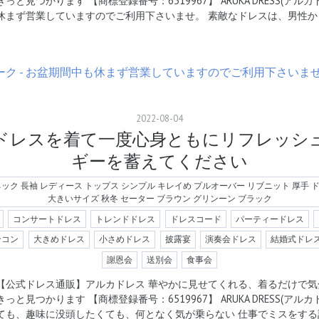
きっと見つかります 【商標登録番号：6519967】 ARUKA DRESS(ア
休まず営業していますのでご利用下さいませ。 素敵なドレスは、男性か
2022
-
08
-
04
ドレスを着て一度心身ともにリフレッシ
ギーを蓄えてください
Vネック 長袖 レディース トップス シンプル キレイめ プルオーバー リブニット 厚手
大きいサイズ 秋冬 セーター ブラウン グリンーン ブラック
コンサートドレス
トレンドドレス
ドレスコード
パーティードレス
合コン
大きめドレス
小さめドレス
披露宴
演奏会ドレス
結婚式ドレ
謝恩会
送別会
食事会
【公式ドレス通販】アルカドレス 華やかに見せてくれる、着るだけで気
きっと見つかります 【商標登録番号：6519967】 ARUKA DRESS(ア
ても、趣味に没頭したくても、何となく気が乗らない 仕事でミスをする