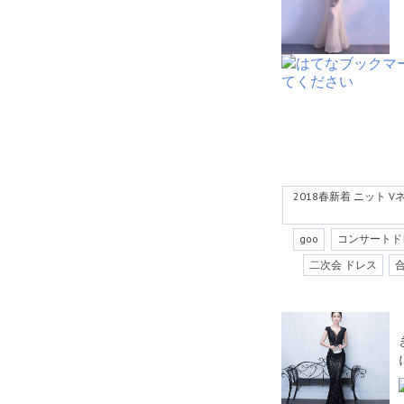
2018春新着 ニット 
goo
コンサートド
二次会 ドレス