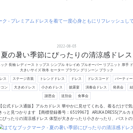
2022
-
08
-
03
夏の暑い季節にぴったりの清涼感ドレス
Vネック 長袖 レディース トップス シンプル キレイめ プルオーバー リブニット 厚手
大きいサイズ 秋冬 セーター ブラウン グリンーン ブラック
レス
ステージ衣装
トレンドドレス
ドレス
ドレスコード
パーティー
合コン
大きめドレス
小さめドレス
披露宴
演奏会ドレス
発表会
謝恩会
送別会
食事会
【公式ドレス通販】アルカドレス 華やかに見せてくれる、着るだけで気
きっと見つかります 【商標登録番号：6519967】 ARUKA DRESS(ア
にぴったりの清涼感ドレス 体型が大きかったり小さかったり、バストの